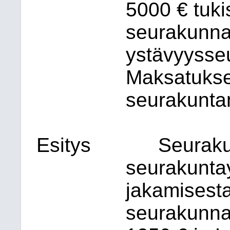
5000 € tuk
seurakunna
ystävyysseu
Maksatukse
seurakunta
Esitys
Seuraku
seurakunta
jakamisest
seurakunna