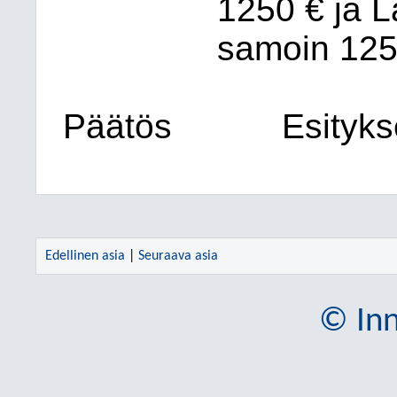
1250 € ja L
samoin 125
Päätös
Esityk
Edellinen asia
|
Seuraava asia
© Inn