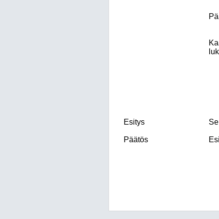
Pä
Ka
lu
Esitys
Se
Päätös
Es