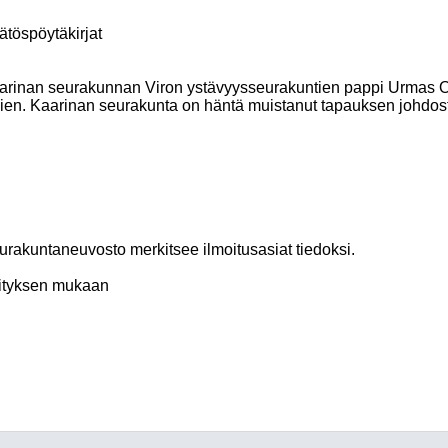
ätöspöytäkirjat
arinan seurakunnan Viron ystävyysseurakuntien pappi Urmas Or
kien. Kaarinan seurakunta on häntä muistanut tapauksen johdos
urakuntaneuvosto merkitsee ilmoitusasiat tiedoksi.
ityksen mukaan