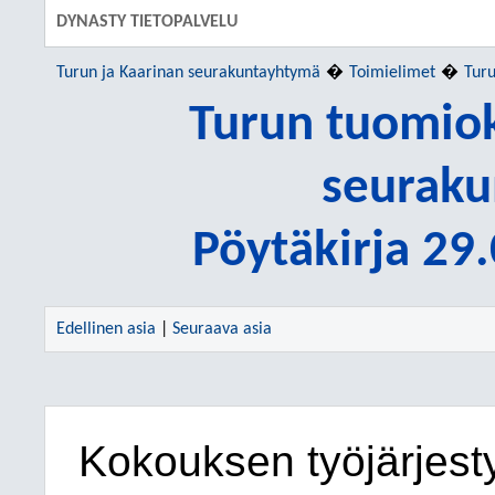
DYNASTY TIETOPALVELU
Turun ja Kaarinan seurakuntayhtymä
Toimielimet
Tur
Turun tuomio
seuraku
Pöytäkirja 29
Edellinen asia
|
Seuraava asia
Kokouksen työjärjest