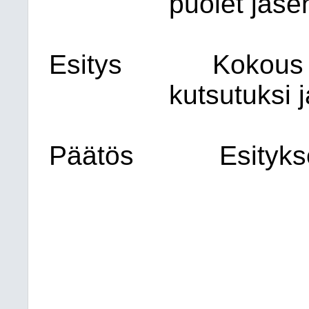
puolet jäsen
Esitys
Kokous t
kutsutuksi 
Päätös
Esityk