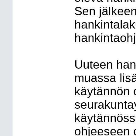
Sen jälkeen
hankintalak
hankintaohj
Uuteen han
muassa lisä
käytännön o
seurakunta
käytännössä
ohjeeseen o