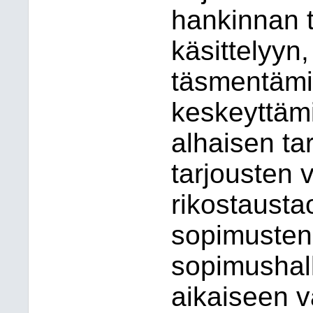
hankinnan t
käsittelyyn
täsmentämi
keskeyttämi
alhaisen ta
tarjousten v
rikostausta
sopimusten
sopimushal
aikaiseen v