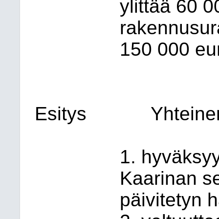
ylittää 60 
rakennusura
150 000 eu
Esitys
Yhteine
1. hyväksyy
Kaarinan s
päivitetyn 