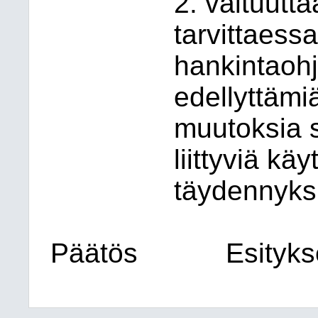
2. valtuutta
tarvittaess
hankintaoh
edellyttämiä
muutoksia 
liittyviä k
täydennyks
Päätös
Esityk