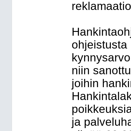
reklamaatio
Hankintaoh
ohjeistusta 
kynnysarvon 
niin sanottu
joihin hanki
Hankintalak
poikkeuksia
ja palveluh