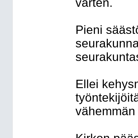
varten.
Pieni sääst
seurakunn
seurakuntas
Ellei kehys
työntekijöit
vähemmän k