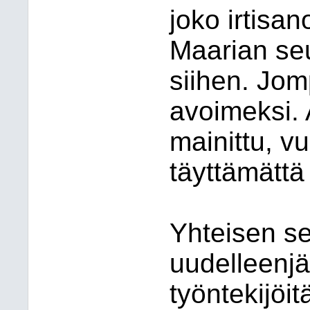
joko irtisa
Maarian se
siihen. Jom
avoimeksi. 
mainittu, v
täyttämättä 
Yhteisen s
uudelleenjä
työntekijöit