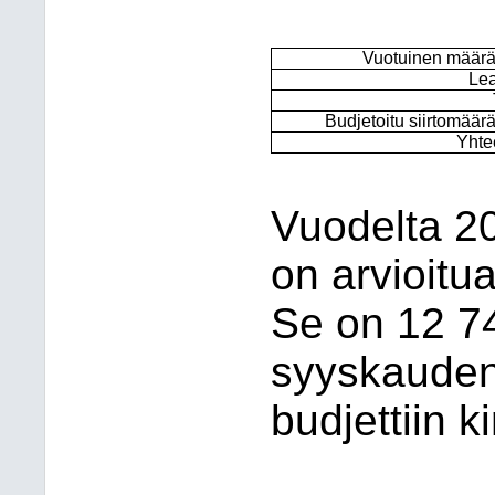
Vuotuinen määr
Le
Budjetoitu siirtomäär
Yhte
Vuodelta 2
on arvioitu
Se on 12 7
syyskauden
budjettiin kir