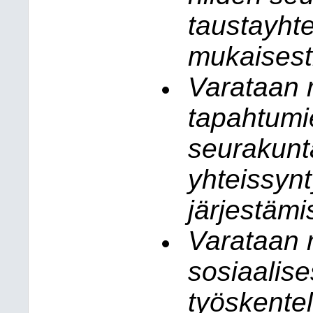
taustayht
mukaisest
Varataan r
tapahtumie
seurakunt
yhteissyn
järjestäm
Varataan r
sosiaalis
työskente