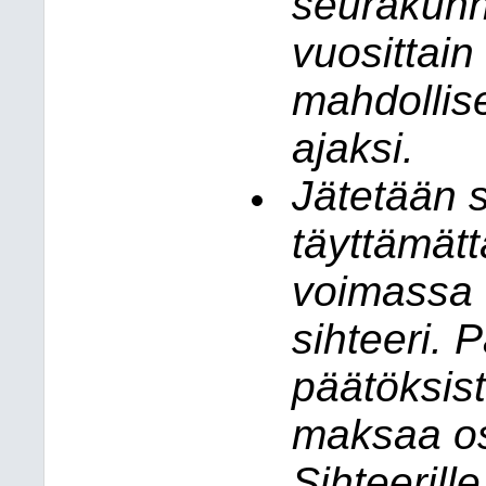
seurakunn
vuosittain
mahdollise
ajaksi.
Jätetään s
täyttämätt
voimassa 
sihteeri. 
päätöksist
maksaa os
Sihteerill