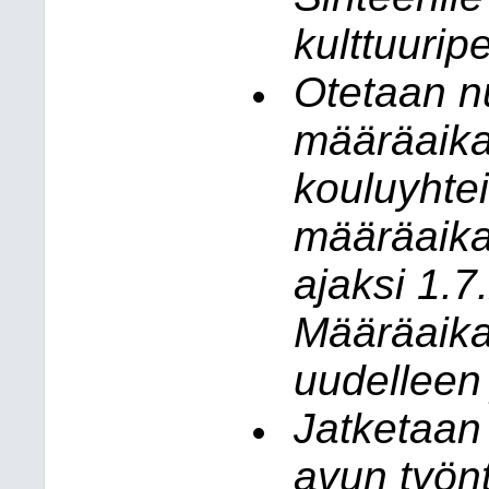
kulttuuripe
Otetaan n
määräaika
kouluyhtei
määräaika
ajaksi 1.7
Määräaika
uudelleen 
Jatketaan
avun työn