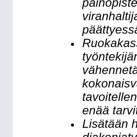
painopistei
viranhalti
päättyess
Ruokakass
työntekij
vähennetä
kokonaisva
tavoitelle
enää tarvi
Lisätään h