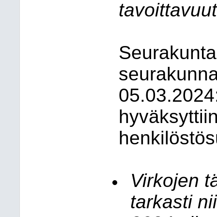
tavoittavuut
Seurakuntan
seurakunna
05.03.2024:
hyväksyttii
henkilöstös
Virkojen t
tarkasti 