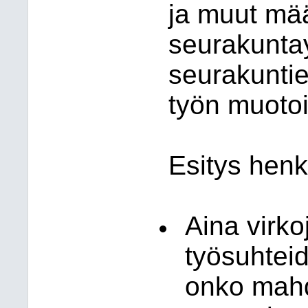
ja muut mää
seurakuntay
seurakuntie
työn muotoih
Esitys henk
Aina virk
työsuhteid
onko mahdo