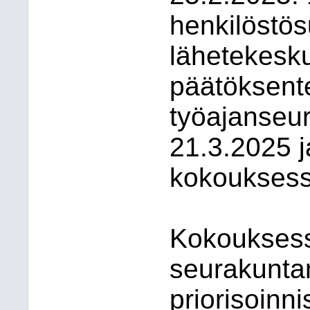
henkilöstö
lähetekesku
päätöksente
työajanseur
21.3.2025 j
kokouksess
Kokouksess
seurakunta
priorisoinni