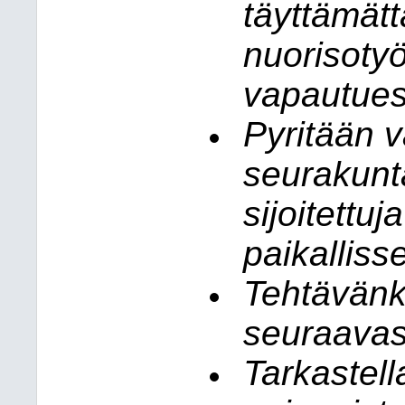
täyttämätt
nuorisoty
vapautues
Pyritään v
seurakunt
sijoitettu
paikalliss
Tehtävänk
seuraavast
Tarkastell