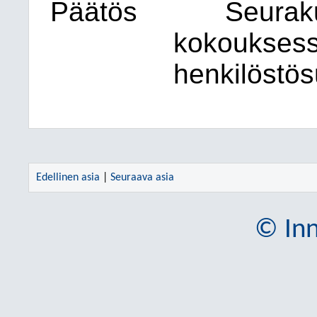
Päätös
Seurak
kokouksess
henkilöstö
Edellinen asia
|
Seuraava asia
© Inn