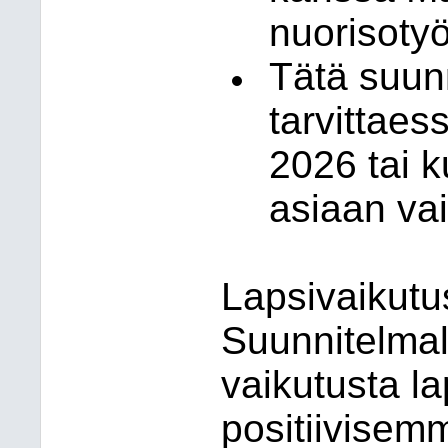
nuorisoty
Tätä suunn
tarvittaes
2026 tai k
asiaan vai
Lapsivaikutus
Suunnitelmal
vaikutusta la
positiivisem