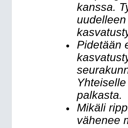
kanssa. T
uudelleen
kasvatust
Pidetään 
kasvatust
seurakunn
Yhteiselle
palkasta.
Mikäli rip
vähenee me