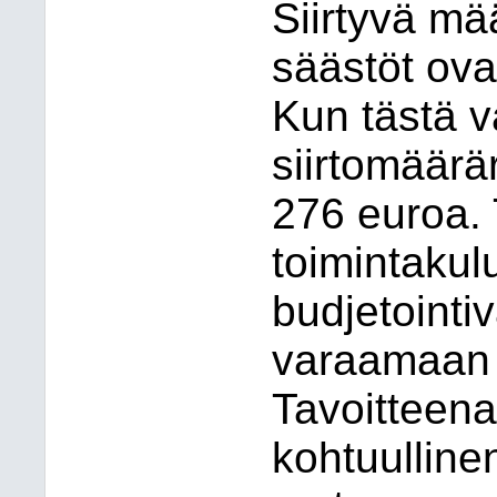
Siirtyvä mä
säästöt ov
Kun tästä v
siirtomäärä
276 euroa. 
toimintakulu
budjetointi
varaamaan r
Tavoitteena
kohtuulline