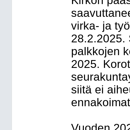
Kirkon pääs
saavuttanee
virka- ja t
28.2.2025.
palkkojen k
2025. Koro
seurakuntay
siitä ei ai
ennakoimat
Vuoden 202