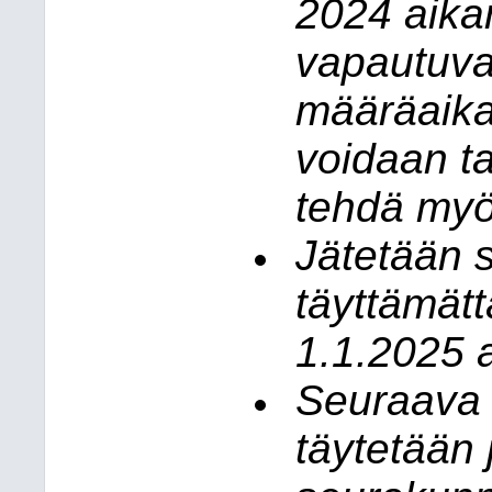
2024 aika
vapautuvat
määräaikai
voidaan ta
tehdä myö
Jätetään 
täyttämät
1.1.2025 
Seuraava 
täytetään 