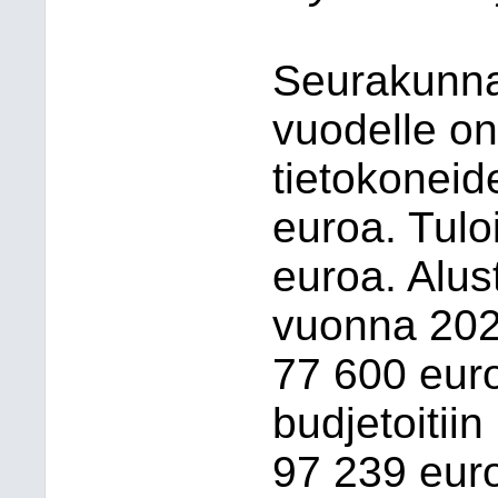
Seurakunna
vuodelle on
tietokoneid
euroa. Tuloi
euroa. Alu
vuonna 2024
77
600 eur
budjetoitii
97
239 eur