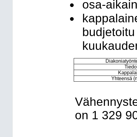
osa-aikain
kappalain
budjetoitu
kuukauden
Diakoniatyönte
Tiedo
Kappala
Yhteensä (n
Vähennysten
on 1
329 90