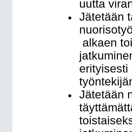
uutta vira
Jätetään t
nuorisoty
alkaen to
jatkumine
erityisest
työntekijä
Jätetään n
täyttämät
toistaisek