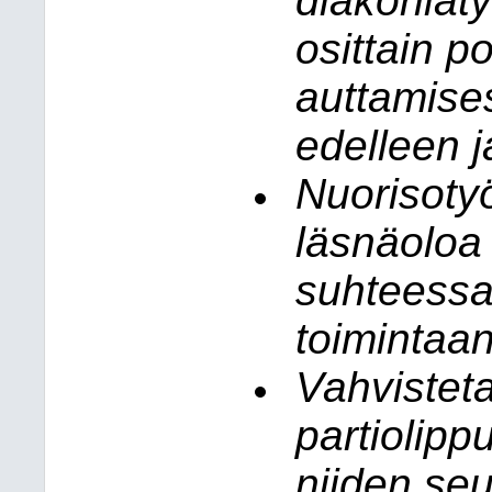
diakoniaty
osittain p
auttamises
edelleen 
Nuorisoty
läsnäoloa
suhteess
toimintaa
Vahvisteta
partiolipp
niiden seu