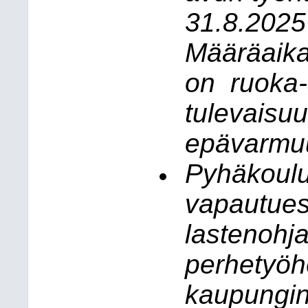
31.8.2025
Määräaika
on
ruoka-
tulevaisu
epävarmu
Pyhäkoulu
vapautues
lastenohj
perhetyöh
kaupungin