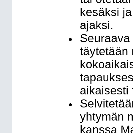
kesäksi ja
ajaksi.
Seuraava 
täytetään 
kokoaikai
tapaukses
aikaisesti 
Selvitetä
yhtymän m
kanssa Ma