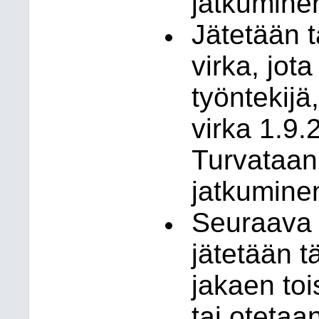
jatkuminen
Jätetään t
virka, jot
työntekijä
virka 1.9.
Turvataan
jatkumine
Seuraava 
jätetään t
jakaen to
tai otetaa