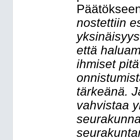
Päätökseen k
nostettiin e
yksinäisyys 
että haluam
ihmiset pit
onnistumista
tärkeänä. 
vahvistaa y
seurakunnan
seurakuntar