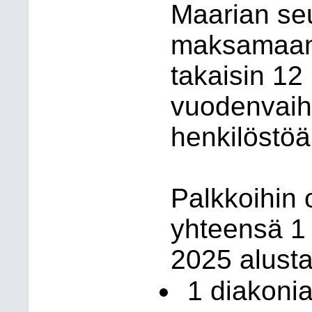
Maarian seu
maksamaan 
takaisin 12 
vuodenvaiht
henkilöstöä
Palkkoihin 
yhteensä 1
2025 alusta
1 diakonia