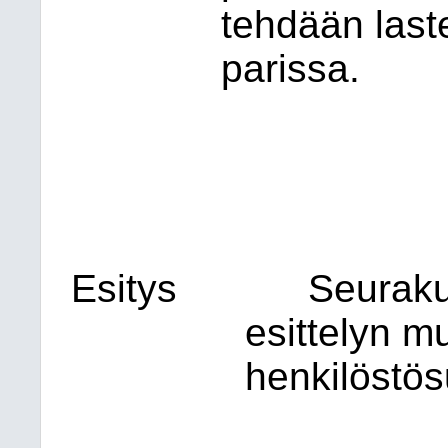
tehdään last
parissa.
Esitys
Seuraku
esittelyn m
henkilöstö