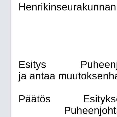
Henrikinseurakunnan
Esitys
Puheenj
ja antaa muutoksenh
Päätös
Esityk
Puheenjohta