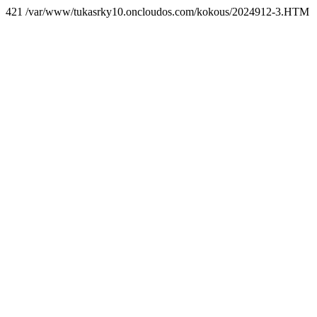
421 /var/www/tukasrky10.oncloudos.com/kokous/2024912-3.HTM