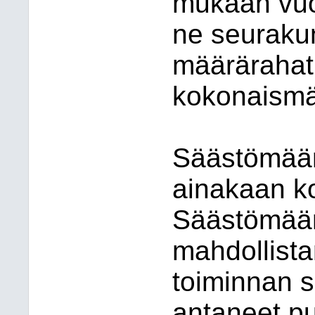
mukaan vuo
ne seuraku
määrärahat,
kokonaismä
Säästömäärä
ainakaan k
Säästömäär
mahdollist
toiminnan s
antaneet pu