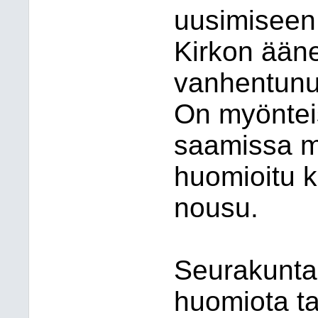
uusimiseen
Kirkon ääne
vanhentunut
On myönteis
saamissa m
huomioitu k
nousu.
Seurakuntan
huomiota ta