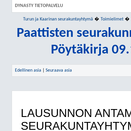
DYNASTY TIETOPALVELU
Turun ja Kaarinan seurakuntayhtymä
Toimielimet
Paattisten seuraku
Pöytäkirja 09
Edellinen asia
|
Seuraava asia
LAUSUNNON ANTA
SEURAKUNTAYHTY