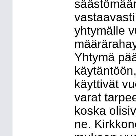
säästömäärä
vastaavast
yhtymälle v
määrärahay
Yhtymä pää
käytäntöön
käyttivät v
varat tarpe
koska olisi
ne. Kirkko