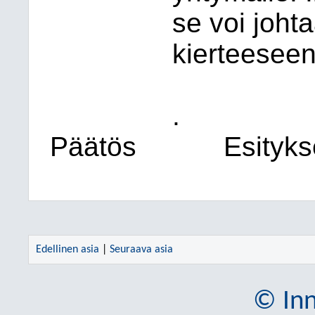
se voi joh
kierteeseen
.
Päätös
Esityk
Edellinen asia
|
Seuraava asia
© Inn