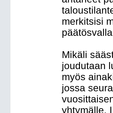
taloustilan
merkitsisi
päätösvall
Mikäli sää
joudutaan l
myös ainaki
jossa seur
vuosittaisen
yhtymälle.