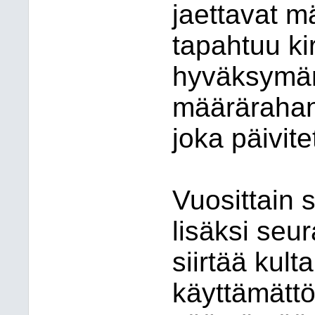
jaettavat m
tapahtuu k
hyväksymä
määrärahan
joka päivit
Vuosittain
lisäksi seu
siirtää kult
käyttämättö