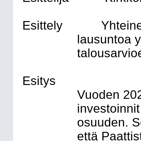
Esittely
Yhtein
lausuntoa 
talousarvio
Esitys
Vuoden 202
investoinni
osuuden. Se
että Paatti