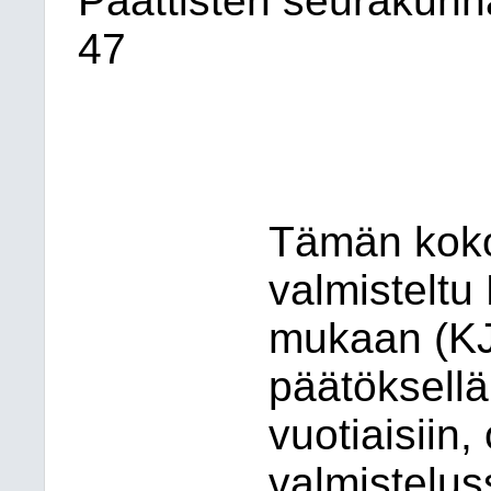
Paattisten seurakun
47
Tämän koko
valmisteltu
mukaan (KJ 
päätöksellä
vuotiaisiin,
valmistelus