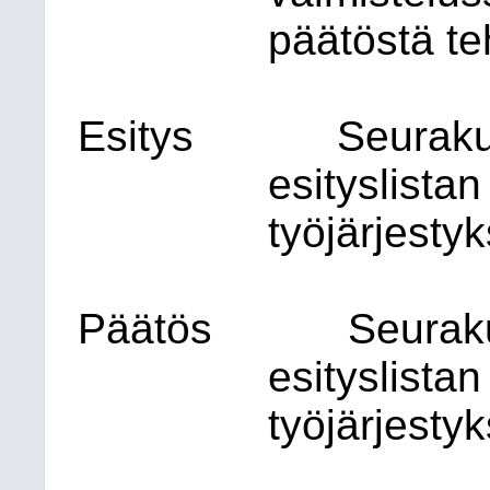
päätöstä te
Esitys
Seuraku
esityslista
työjärjestyk
Päätös
Seurak
esityslista
työjärjestyk