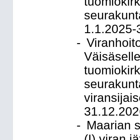
tuomiokir
seurakunta
1.1.2025-
-
Viranhoit
Väisäsell
tuomiokir
seurakunta
viransijai
31.12.202
-
Maarian 
(I) viran 