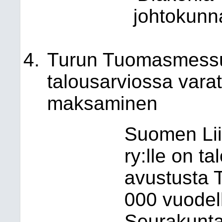
johtokunn
Turun Tuomasmessu
talousarviossa var
maksaminen
Suomen Lii
ry:lle on t
avustusta
000 vuodel
Seurakunta