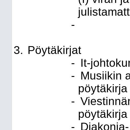
julistamat
-
Pöytäkirjat
-
It-johtok
-
Musiikin 
pöytäkirj
-
Viestinnä
pöytäkirja
-
Diakonia-