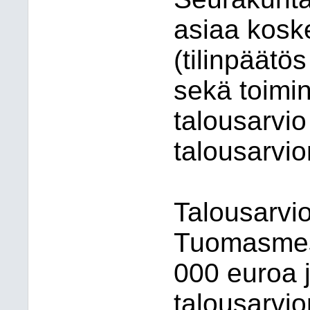
asiaa kosk
(tilinpäätö
sekä toimi
talousarvio
talousarvion
Talousarvi
Tuomasmess
000 euroa 
talousarvi