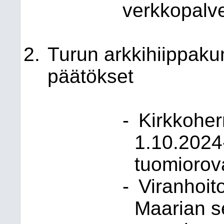
verkkopalv
Turun arkkihiippaku
päätökset
-
Kirkkoher
1.10.2024
tuomiorov
-
Viranhoit
Maarian 