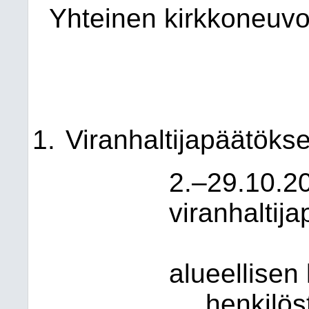
Yhteinen kirkkoneuvo
Viranhaltijapäätökse
2.–29.10.20
viranhaltij
alueellisen
henkilös