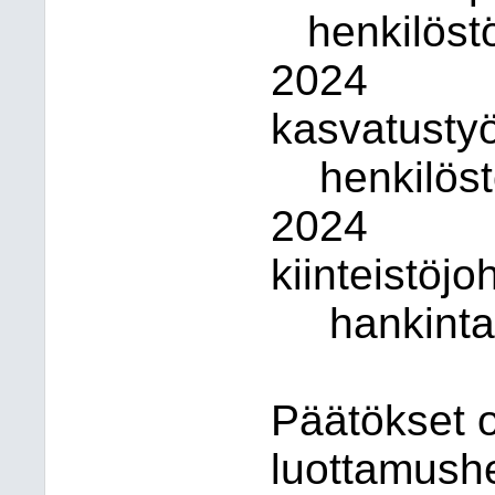
henkilöst
2024
kasvatustyö
henkilös
2024
kiinteistöjo
hankinta
Päätökset o
luottamush