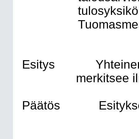
tulosyksik
Tuomasmes
Esitys
Yhteine
merkitsee il
Päätös
Esityk