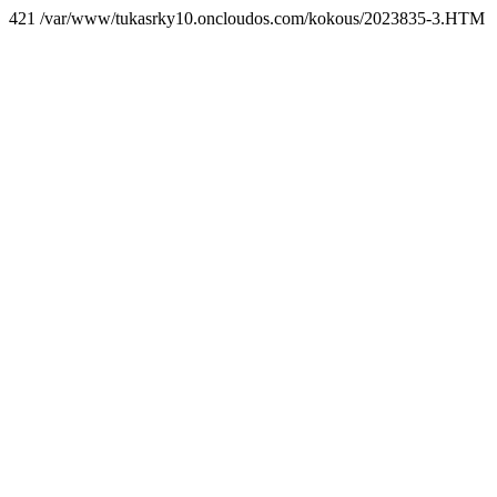
421 /var/www/tukasrky10.oncloudos.com/kokous/2023835-3.HTM