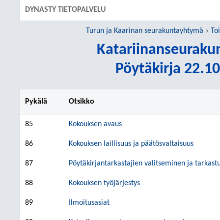
DYNASTY TIETOPALVELU
Turun ja Kaarinan seurakuntayhtymä
To
Katariinanseuraku
Pöytäkirja 22.10
Pykälä
Otsikko
85
Kokouksen avaus
86
Kokouksen laillisuus ja päätösvaltaisuus
87
Pöytäkirjantarkastajien valitseminen ja tarkas
88
Kokouksen työjärjestys
89
Ilmoitusasiat