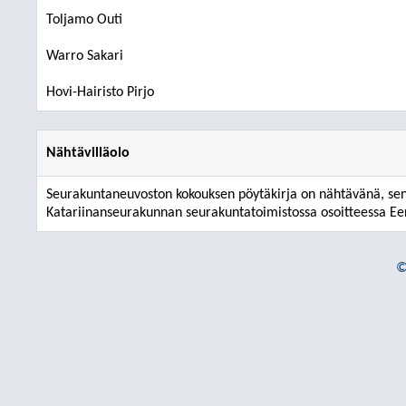
Toljamo Outi
Warro Sakari
Hovi-Hairisto Pirjo
Nähtävilläolo
Seurakuntaneuvoston kokouksen pöytäkirja on nähtävänä, sen t
Katariinanseurakunnan seurakuntatoimistossa osoitteessa Eer
©