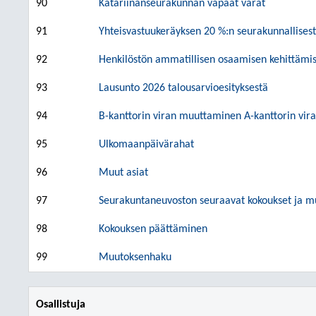
90
Katariinanseurakunnan vapaat varat
91
Yhteisvastuukeräyksen 20 %:n seurakunnallises
92
Henkilöstön ammatillisen osaamisen kehittämi
93
Lausunto 2026 talousarvioesityksestä
94
B-kanttorin viran muuttaminen A-kanttorin vir
95
Ulkomaanpäivärahat
96
Muut asiat
97
Seurakuntaneuvoston seuraavat kokoukset ja m
98
Kokouksen päättäminen
99
Muutoksenhaku
Osallistuja