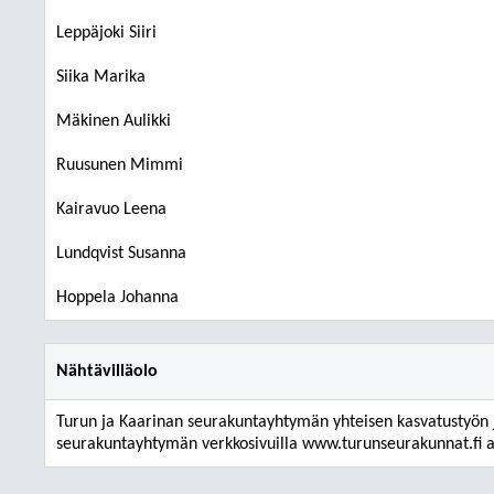
Leppäjoki Siiri
Siika Marika
Mäkinen Aulikki
Ruusunen Mimmi
Kairavuo Leena
Lundqvist Susanna
Hoppela Johanna
Nähtävilläolo
Turun ja Kaarinan seurakuntayhtymän yhteisen kasvatustyön 
seurakuntayhtymän verkkosivuilla www.turunseurakunnat.fi aj