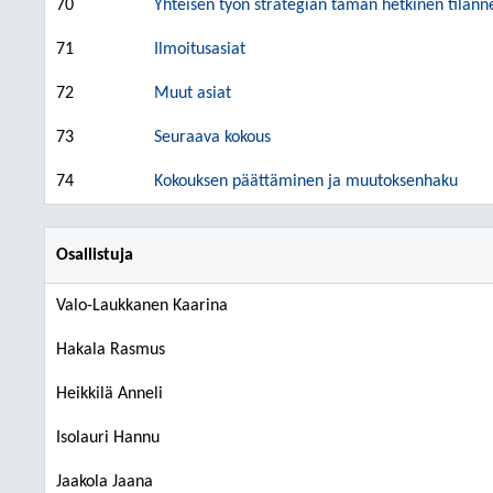
70
Yhteisen työn strategian tämän hetkinen tilann
71
Ilmoitusasiat
72
Muut asiat
73
Seuraava kokous
74
Kokouksen päättäminen ja muutoksenhaku
Osallistuja
Valo-Laukkanen Kaarina
Hakala Rasmus
Heikkilä Anneli
Isolauri Hannu
Jaakola Jaana