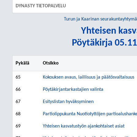
DYNASTY TIETOPALVELU
Turun ja Kaarinan seurakuntayhtymä
Yhteisen kasv
Pöytäkirja 05.11
Pykälä
Otsikko
65
Kokouksen avaus, laillisuus ja päätösvaltaisuus
66
Pöytäkirjantarkastajien valinta
67
Esityslistan hyväksyminen
68
Partiolippukunta Nuotiotyttöjen partioalushank
69
Yhteisen kasvatustyön ajankohtaiset asiat